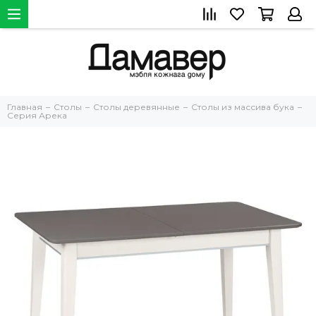
Главная
Столы
Столы деревянные
Столы из массива бука
Серия Арека