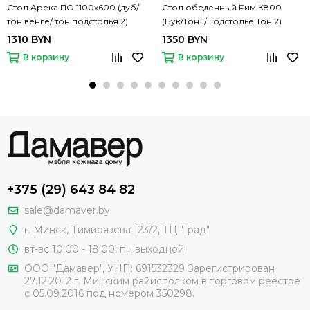
Стол Арека ПО 1100х600 (дуб/
Стол обеденный Рим К800
тон венге/ тон подстолья 2)
(Бук/Тон 1/Подстолье Тон 2)
800х800(1200)
1310 BYN
1350 BYN
В корзину
В корзину
+375 (29) 643 84 82
sale@damaver.by
г. Минск, Тимирязева 123/2, ТЦ "Град"
вт-вс 10.00 - 18.00, пн выходной
ООО "Дамавер", УНП: 691532329 Зарегистрирован
27.12.2012 г. Минским райисполком в торговом реестре
с 05.09.2016 под номером
350298.