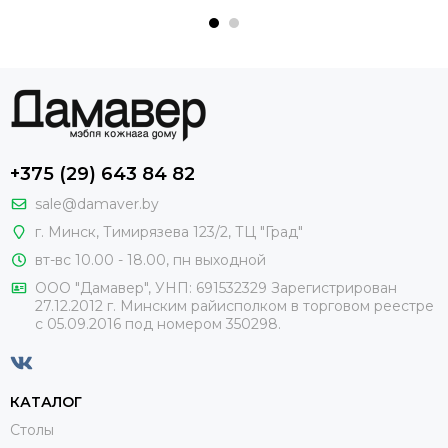
+375 (29) 643 84 82
sale@damaver.by
г. Минск, Тимирязева 123/2, ТЦ "Град"
вт-вс 10.00 - 18.00, пн выходной
ООО "Дамавер", УНП: 691532329 Зарегистрирован
27.12.2012 г. Минским райисполком в торговом реестре
с 05.09.2016 под номером
350298.
КАТАЛОГ
Столы