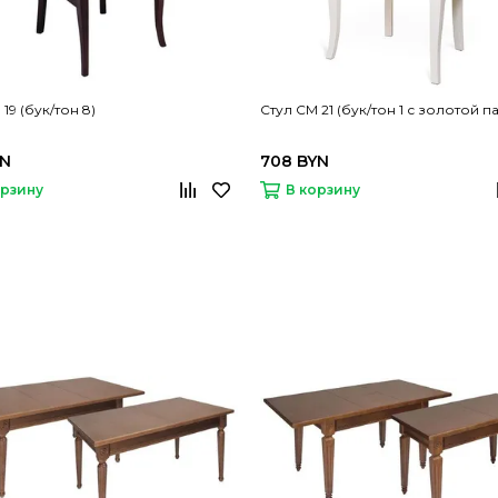
19 (бук/тон 8)
Стул СМ 21 (бук/тон 1 с золотой п
YN
708 BYN
орзину
В корзину