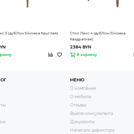
кс 3 (дуб/тон 9/ножка Круглая)
Стол Лекс 4 (дуб/тон 9/ножка
Квадратная)
BYN
2384 BYN
орзину
В корзину
ЛОГ
МЕНЮ
О компании
О мебели
еты
Отзывы
Вызов консультанта
тки
Документы
Написать директору