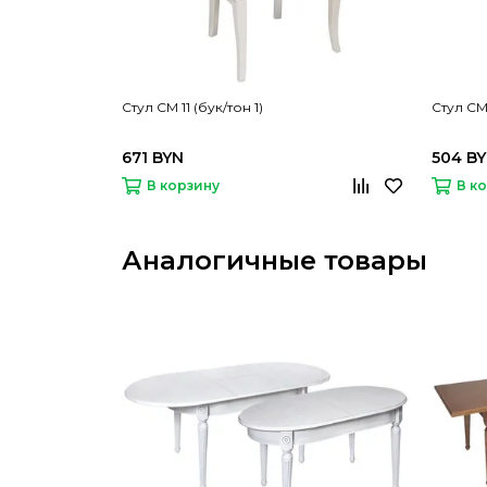
Стул СМ 11 (бук/тон 1)
Стул СМ 
671 BYN
504 B
В корзину
В к
Аналогичные товары