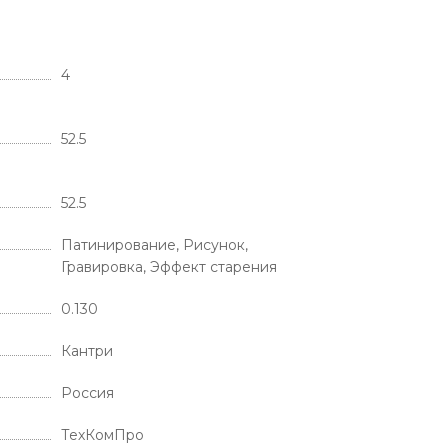
4
52.5
52.5
Патинирование, Рисунок,
Гравировка, Эффект старения
0.130
Кантри
Россия
ТехКомПро