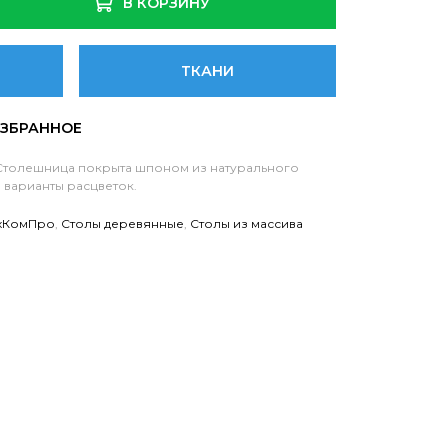
В КОРЗИНУ
ТКАНИ
 Столешница покрыта шпоном из натурального
 варианты расцветок.
хКомПро
,
Столы деревянные
,
Столы из массива