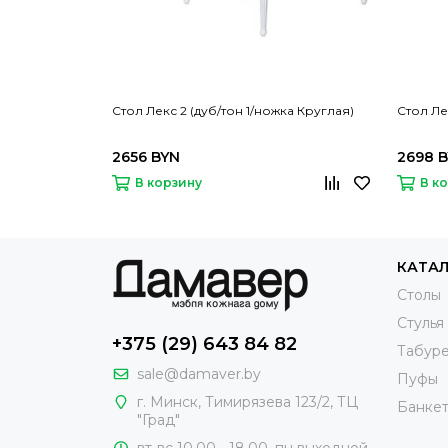
Стол Лекс 2 (дуб/тон 1/ножка Круглая)
Стол Ле
2656 BYN
2698 
В корзину
В к
КАТА
Столы
Стулья
+375 (29) 643 84 82
Табур
sale@damaver.by
Пуфы
г. Минск, Тимирязева 123/2, ТЦ
Банке
"Град"