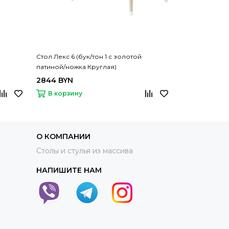
Стол Лекс 6 (бук/тон 1 с золотой
Стол Лекс 7 (б
патиной/ножка Круглая)
патиной/ножк
2844 BYN
2821 BYN
В корзину
В корзину
О КОМПАНИИ
Столы и стулья из массива
НАПИШИТЕ НАМ