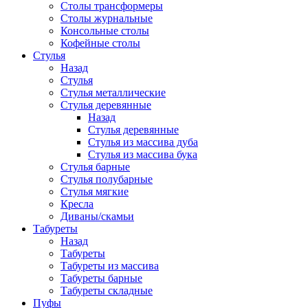
Столы трансформеры
Столы журнальные
Консольные столы
Кофейные столы
Стулья
Назад
Стулья
Стулья металлические
Стулья деревянные
Назад
Стулья деревянные
Стулья из массива дуба
Стулья из массива бука
Стулья барные
Стулья полубарные
Стулья мягкие
Кресла
Диваны/скамьи
Табуреты
Назад
Табуреты
Табуреты из массива
Табуреты барные
Табуреты складные
Пуфы