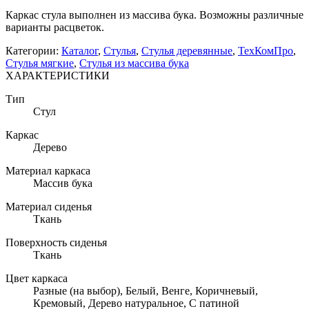
Каркас стула выполнен из массива бука. Возможны различные
варианты расцветок.
Категории:
Каталог
,
Стулья
,
Стулья деревянные
,
ТехКомПро
,
Стулья мягкие
,
Стулья из массива бука
ХАРАКТЕРИСТИКИ
Тип
Стул
Каркас
Дерево
Материал каркаса
Массив бука
Материал сиденья
Ткань
Поверхность сиденья
Ткань
Цвет каркаса
Разные (на выбор), Белый, Венге, Коричневый,
Кремовый, Дерево натуральное, С патиной