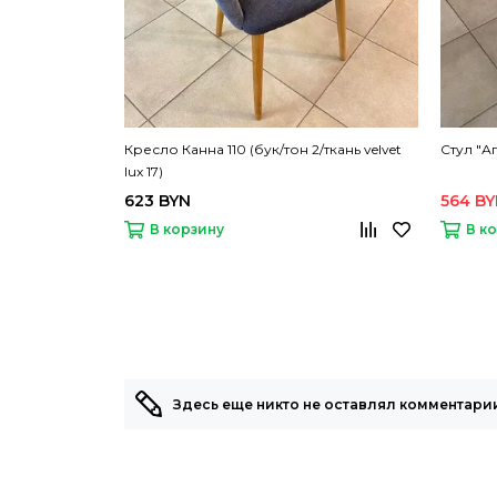
Кресло Канна 110 (бук/тон 2/ткань velvet
Стул "Аг
lux 17)
623 BYN
564 B
В корзину
В к
Здесь еще никто не оставлял комментарии