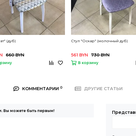
ат" (дуб)
Стул "Оскар" (молочный дуб)
YN
660 BYN
561 BYN
730 BYN
орзину
В корзину
0
КОММЕНТАРИИ
ДРУГИЕ СТАТЬИ
. Вы можете быть первым!
Представ