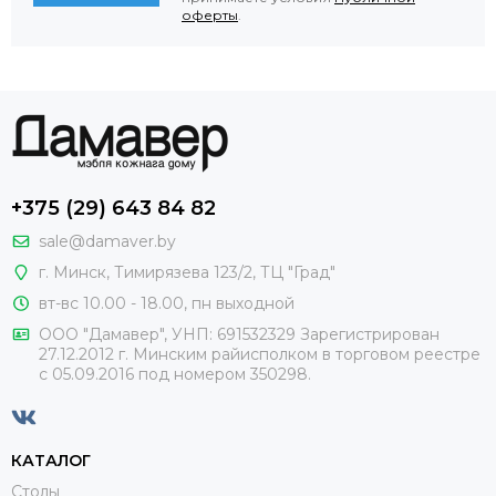
оферты
.
+375 (29) 643 84 82
sale@damaver.by
г. Минск, Тимирязева 123/2, ТЦ "Град"
вт-вс 10.00 - 18.00, пн выходной
ООО "Дамавер", УНП: 691532329 Зарегистрирован
27.12.2012 г. Минским райисполком в торговом реестре
с 05.09.2016 под номером
350298.
КАТАЛОГ
Столы