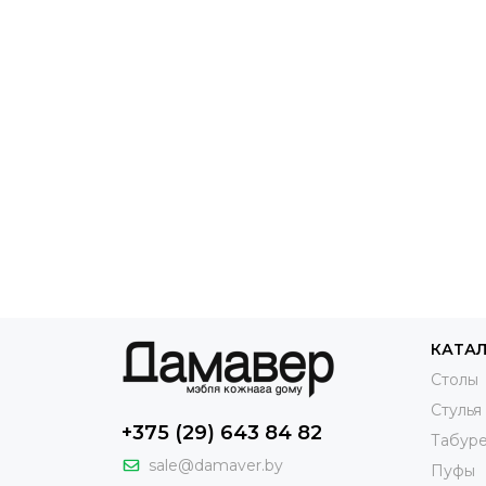
КАТА
Столы
Стулья
+375 (29) 643 84 82
Табур
sale@damaver.by
Пуфы