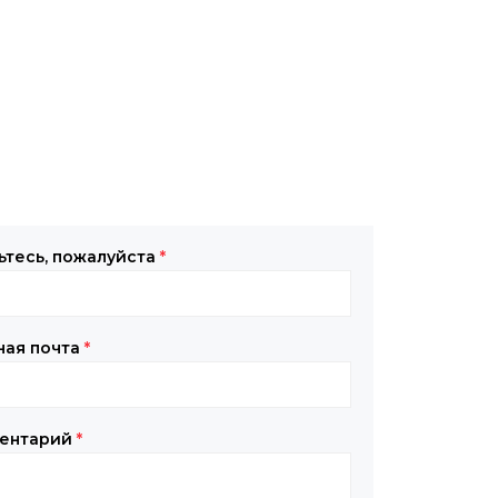
ьтесь, пожалуйста
*
ная почта
*
ентарий
*