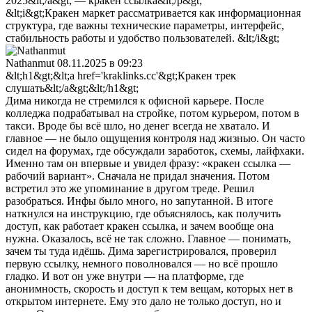
2025&lt;/a&gt; — кракен ссылка&lt;/p&gt;
&lt;i&gt;Кракен маркет рассматривается как информационная
структура, где важны технические параметры, интерфейс,
стабильность работы и удобство пользователей. &lt;/i&gt;
Nathanmut
08.11.2025 в 09:23
&lt;h1&gt;&lt;a href='kraklinks.cc'&gt;Кракен трек
слушать&lt;/a&gt;&lt;/h1&gt;
Дима никогда не стремился к офисной карьере. После
колледжа подрабатывал на стройке, потом курьером, потом в
такси. Вроде бы всё шло, но денег всегда не хватало. И
главное — не было ощущения контроля над жизнью. Он часто
сидел на форумах, где обсуждали заработок, схемы, лайфхаки.
Именно там он впервые и увидел фразу: «кракен ссылка —
рабочий вариант». Сначала не придал значения. Потом
встретил это же упоминание в другом треде. Решил
разобраться. Инфы было много, но запутанной. В итоге
наткнулся на инструкцию, где объяснялось, как получить
доступ, как работает кракен ссылка, и зачем вообще она
нужна. Оказалось, всё не так сложно. Главное — понимать,
зачем ты туда идёшь. Дима зарегистрировался, проверил
первую ссылку, немного поволновался — но всё прошло
гладко. И вот он уже внутри — на платформе, где
анонимность, скорость и доступ к тем вещам, которых нет в
открытом интернете. Ему это дало не только доступ, но и