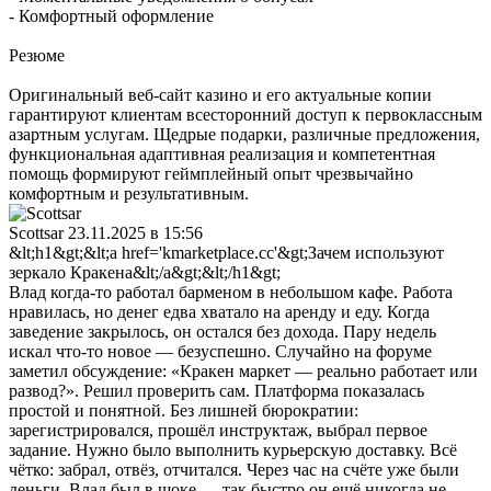
- Комфортный оформление
Резюме
Оригинальный веб-сайт казино и его актуальные копии
гарантируют клиентам всесторонний доступ к первоклассным
азартным услугам. Щедрые подарки, различные предложения,
функциональная адаптивная реализация и компетентная
помощь формируют геймплейный опыт чрезвычайно
комфортным и результативным.
Scottsar
23.11.2025 в 15:56
&lt;h1&gt;&lt;a href='kmarketplace.cc'&gt;Зачем используют
зеркало Кракена&lt;/a&gt;&lt;/h1&gt;
Влад когда-то работал барменом в небольшом кафе. Работа
нравилась, но денег едва хватало на аренду и еду. Когда
заведение закрылось, он остался без дохода. Пару недель
искал что-то новое — безуспешно. Случайно на форуме
заметил обсуждение: «Кракен маркет — реально работает или
развод?». Решил проверить сам. Платформа показалась
простой и понятной. Без лишней бюрократии:
зарегистрировался, прошёл инструктаж, выбрал первое
задание. Нужно было выполнить курьерскую доставку. Всё
чётко: забрал, отвёз, отчитался. Через час на счёте уже были
деньги. Влад был в шоке — так быстро он ещё никогда не