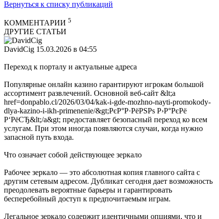
Вернуться к списку публикаций
5
КОММЕНТАРИИ
ДРУГИЕ СТАТЬИ
DavidCig
15.03.2026 в 04:55
Переход к порталу и актуальные адреса
Популярные онлайн казино гарантируют игрокам большой
ассортимент развлечений. Основной веб-сайт &lt;a
href=donpablo.cl/2026/03/04/kak-i-gde-mozhno-nayti-promokody-
dlya-kazino-i-ikh-primenenie/&gt;РєР°Р·РёРЅРѕ Р›Р°РєРё
Р‘РёСЂ&lt;/a&gt; предоставляет безопасный переход ко всем
услугам. При этом иногда появляются случаи, когда нужно
запасной путь входа.
Что означает собой действующее зеркало
Рабочее зеркало — это абсолютная копия главного сайта с
другим сетевым адресом. Дубликат сегодня дает возможность
преодолевать вероятные барьеры и гарантировать
бесперебойный доступ к предпочитаемым играм.
Легальное зеркало содержит идентичными опциями, что и