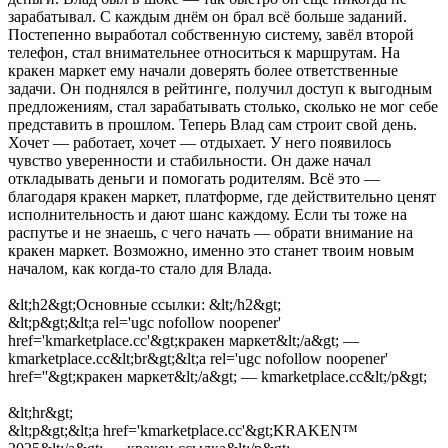
зарабатывал. С каждым днём он брал всё больше заданий.
Постепенно выработал собственную систему, завёл второй
телефон, стал внимательнее относиться к маршрутам. На
кракен маркет ему начали доверять более ответственные
задачи. Он поднялся в рейтинге, получил доступ к выгодным
предложениям, стал зарабатывать столько, сколько не мог себе
представить в прошлом. Теперь Влад сам строит свой день.
Хочет — работает, хочет — отдыхает. У него появилось
чувство уверенности и стабильности. Он даже начал
откладывать деньги и помогать родителям. Всё это —
благодаря кракен маркет, платформе, где действительно ценят
исполнительность и дают шанс каждому. Если ты тоже на
распутье и не знаешь, с чего начать — обрати внимание на
кракен маркет. Возможно, именно это станет твоим новым
началом, как когда-то стало для Влада.
&lt;h2&gt;Основные ссылки: &lt;/h2&gt;
&lt;p&gt;&lt;a rel='ugc nofollow noopener'
href='kmarketplace.cc'&gt;кракен маркет&lt;/a&gt; —
kmarketplace.cc&lt;br&gt;&lt;a rel='ugc nofollow noopener'
href=''&gt;кракен маркет&lt;/a&gt; — kmarketplace.cc&lt;/p&gt;
&lt;hr&gt;
&lt;p&gt;&lt;a href='kmarketplace.cc'&gt;KRAKEN™