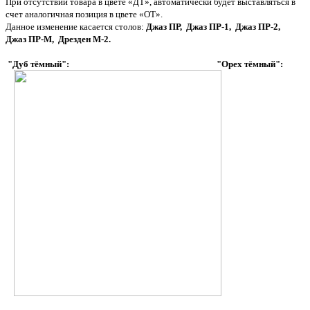
При отсутствии товара в цвете «ДТ», автоматически будет выставляться в
счет аналогичная позиция в цвете «ОТ».
Данное изменение касается столов:
Джаз ПР, Джаз ПР-1, Джаз ПР-2,
Джаз ПР-М, Дрезден М-2.
"Дуб тёмный":
"Орех тёмный":