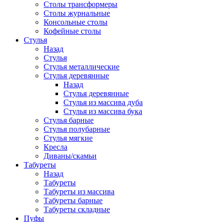
Столы трансформеры
Столы журнальные
Консольные столы
Кофейные столы
Стулья
Назад
Стулья
Стулья металлические
Стулья деревянные
Назад
Стулья деревянные
Стулья из массива дуба
Стулья из массива бука
Стулья барные
Стулья полубарные
Стулья мягкие
Кресла
Диваны/скамьи
Табуреты
Назад
Табуреты
Табуреты из массива
Табуреты барные
Табуреты складные
Пуфы