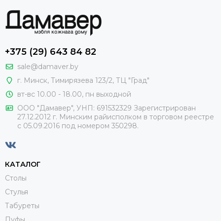
+375 (29) 643 84 82
sale@damaver.by
г. Минск, Тимирязева 123/2, ТЦ "Град"
вт-вс 10.00 - 18.00, пн выходной
ООО "Дамавер", УНП: 691532329 Зарегистрирован
27.12.2012 г. Минским райисполком в торговом реестре
с 05.09.2016 под номером
350298.
КАТАЛОГ
Столы
Стулья
Табуреты
Пуфы