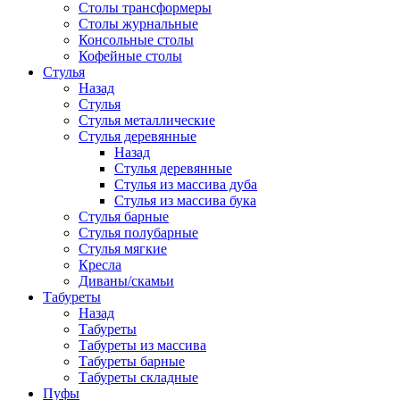
Столы трансформеры
Столы журнальные
Консольные столы
Кофейные столы
Стулья
Назад
Стулья
Стулья металлические
Стулья деревянные
Назад
Стулья деревянные
Стулья из массива дуба
Стулья из массива бука
Стулья барные
Стулья полубарные
Стулья мягкие
Кресла
Диваны/скамьи
Табуреты
Назад
Табуреты
Табуреты из массива
Табуреты барные
Табуреты складные
Пуфы