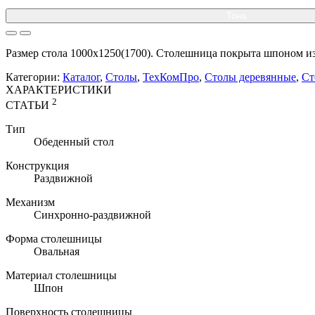
Тона
Размер стола 1000x1250(1700). Столешница покрыта шпоном из
Категории:
Каталог
,
Столы
,
ТехКомПро
,
Столы деревянные
,
Ст
ХАРАКТЕРИСТИКИ
2
СТАТЬИ
Тип
Обеденный стол
Конструкция
Раздвижной
Механизм
Синхронно-раздвижной
Форма столешницы
Овальная
Материал столешницы
Шпон
Поверхность столешницы