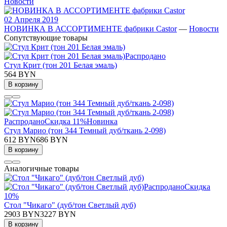
Новости
02 Апреля 2019
НОВИНКА В АССОРТИМЕНТЕ фабрики Castor
—
Новости
Сопутствующие товары
Распродано
Стул Крит (тон 201 Белая эмаль)
564 BYN
В корзину
Распродано
Скидка 11%
Новинка
Стул Марио (тон 344 Темный дуб/ткань 2-098)
612 BYN
686 BYN
В корзину
Аналогичные товары
Распродано
Скидка
10%
Стол "Чикаго" (дуб/тон Светлый дуб)
2903 BYN
3227 BYN
В корзину