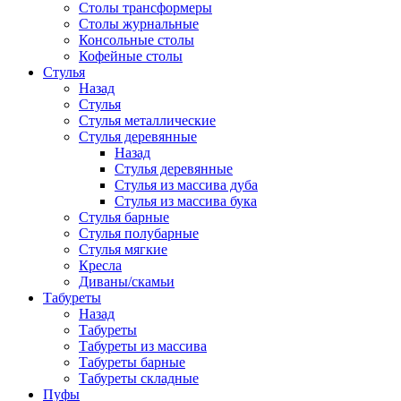
Столы трансформеры
Столы журнальные
Консольные столы
Кофейные столы
Стулья
Назад
Стулья
Стулья металлические
Стулья деревянные
Назад
Стулья деревянные
Стулья из массива дуба
Стулья из массива бука
Стулья барные
Стулья полубарные
Стулья мягкие
Кресла
Диваны/скамьи
Табуреты
Назад
Табуреты
Табуреты из массива
Табуреты барные
Табуреты складные
Пуфы