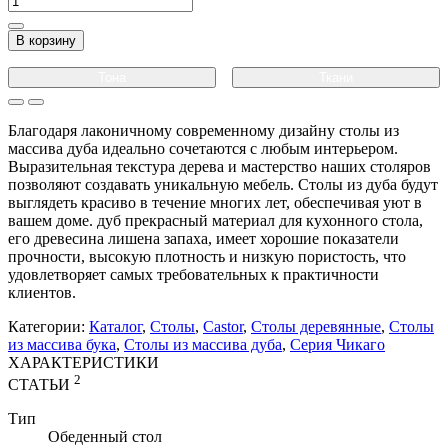
В корзину
Тона
Ткани
Благодаря лаконичному современному дизайну столы из
массива дуба идеально сочетаются с любым интерьером.
Выразительная текстура дерева и мастерство наших столяров
позволяют создавать уникальную мебель. Столы из дуба будут
выглядеть красиво в течение многих лет, обеспечивая уют в
вашем доме. дуб прекрасный материал для кухонного стола,
его древесина лишена запаха, имеет хорошие показатели
прочности, высокую плотность и низкую пористость, что
удовлетворяет самых требовательных к практичности
клиентов.
Категории:
Каталог
,
Столы
,
Castor
,
Столы деревянные
,
Столы
из массива бука
,
Столы из массива дуба
,
Серия Чикаго
ХАРАКТЕРИСТИКИ
2
СТАТЬИ
Тип
Обеденный стол