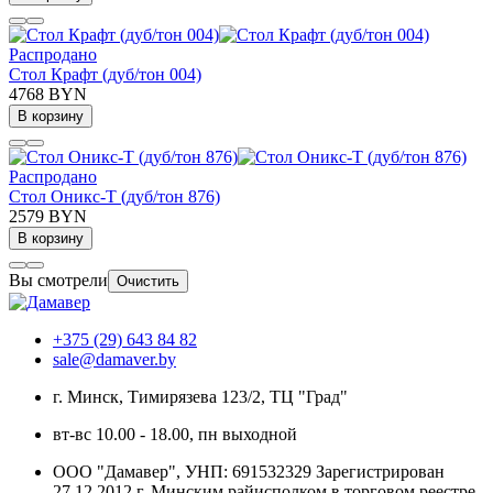
Распродано
Стол Крафт (дуб/тон 004)
4768 BYN
В корзину
Распродано
Стол Оникс-Т (дуб/тон 876)
2579 BYN
В корзину
Вы смотрели
Очистить
+375 (29) 643 84 82
sale@damaver.by
г. Минск, Тимирязева 123/2, ТЦ "Град"
вт-вс 10.00 - 18.00, пн выходной
ООО "Дамавер", УНП: 691532329 Зарегистрирован
27.12.2012 г. Минским райисполком в торговом реестре