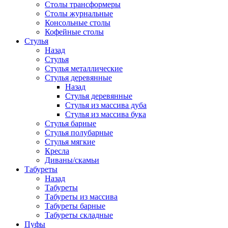
Столы трансформеры
Столы журнальные
Консольные столы
Кофейные столы
Стулья
Назад
Стулья
Стулья металлические
Стулья деревянные
Назад
Стулья деревянные
Стулья из массива дуба
Стулья из массива бука
Стулья барные
Стулья полубарные
Стулья мягкие
Кресла
Диваны/скамьи
Табуреты
Назад
Табуреты
Табуреты из массива
Табуреты барные
Табуреты складные
Пуфы