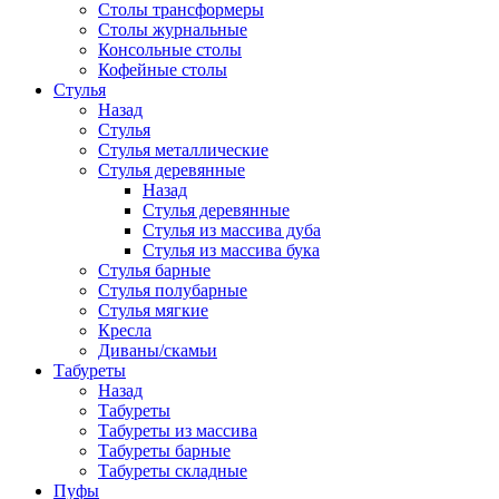
Столы трансформеры
Столы журнальные
Консольные столы
Кофейные столы
Стулья
Назад
Стулья
Стулья металлические
Стулья деревянные
Назад
Стулья деревянные
Стулья из массива дуба
Стулья из массива бука
Стулья барные
Стулья полубарные
Стулья мягкие
Кресла
Диваны/скамьи
Табуреты
Назад
Табуреты
Табуреты из массива
Табуреты барные
Табуреты складные
Пуфы