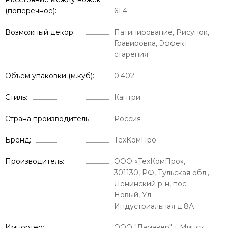
(поперечное)
61.4
Возможный декор
Патинирование, Рисунок,
Гравировка, Эффект
старения
Объем упаковки (м.куб)
0.402
Стиль
Кантри
Страна производитель
Россия
Бренд
ТехКомПро
Производитель
ООО «ТехКомПро»,
301130, РФ, Тульская обл.,
Ленинский р-н, пос.
Новый, Ул.
Индустриальная д.8А
Импортер
ООО "Дамавер", г.Минск,