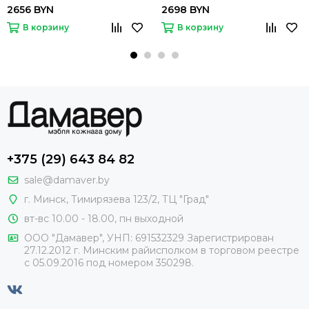
2656 BYN
2698 BYN
В корзину
В корзину
+375 (29) 643 84 82
sale@damaver.by
г. Минск, Тимирязева 123/2, ТЦ "Град"
вт-вс 10.00 - 18.00, пн выходной
ООО "Дамавер", УНП: 691532329 Зарегистрирован
27.12.2012 г. Минским райисполком в торговом реестре
с 05.09.2016 под номером
350298.