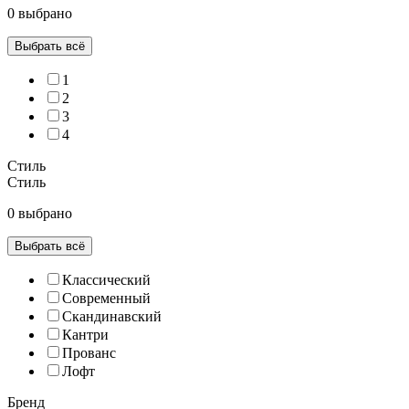
0 выбрано
Выбрать всё
1
2
3
4
Стиль
Стиль
0 выбрано
Выбрать всё
Классический
Современный
Скандинавский
Кантри
Прованс
Лофт
Бренд