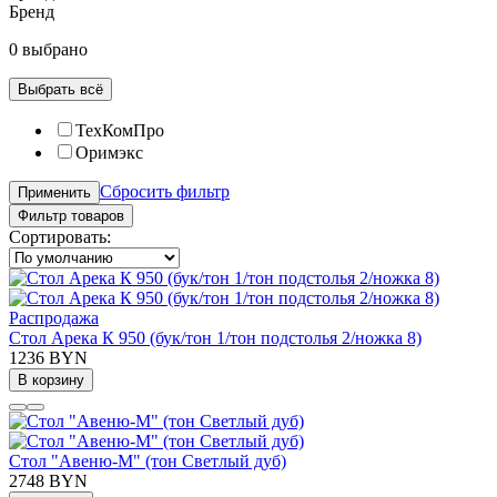
Бренд
0 выбрано
Выбрать всё
ТехКомПро
Оримэкс
Сбросить фильтр
Применить
Фильтр товаров
Сортировать:
Распродажа
Стол Арека К 950 (бук/тон 1/тон подстолья 2/ножка 8)
1236 BYN
В корзину
Стол "Авеню-М" (тон Светлый дуб)
2748 BYN