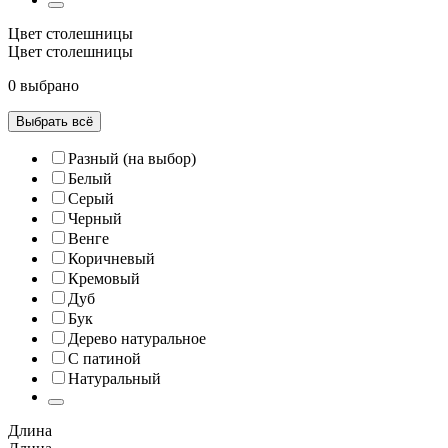
Цвет столешницы
Цвет столешницы
0 выбрано
Выбрать всё
Разный (на выбор)
Белый
Серый
Черный
Венге
Коричневый
Кремовый
Дуб
Бук
Дерево натуральное
С патиной
Натуральный
Длина