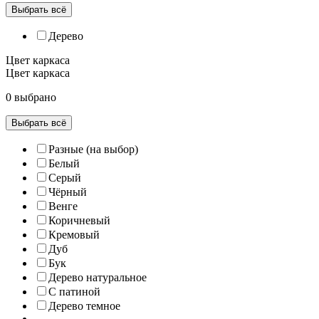
Выбрать всё
Дерево
Цвет каркаса
Цвет каркаса
0 выбрано
Выбрать всё
Разные (на выбор)
Белый
Серый
Чёрный
Венге
Коричневый
Кремовый
Дуб
Бук
Дерево натуральное
С патиной
Дерево темное